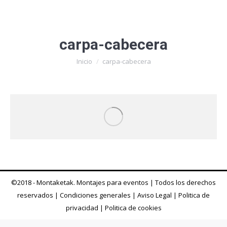
carpa-cabecera
Estás aquí:
Inicio
carpa-cabecera
©2018 - Montaketak. Montajes para eventos | Todos los derechos
reservados |
Condiciones generales
|
Aviso Legal
|
Politica de
privacidad
|
Politica de cookies