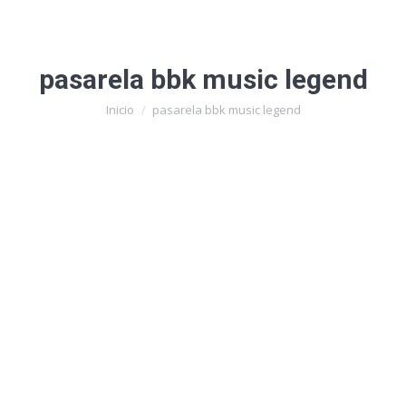
pasarela bbk music legend
Estás aquí:
Inicio
pasarela bbk music legend