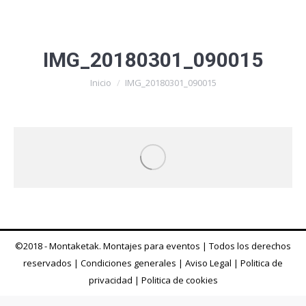
IMG_20180301_090015
Estás aquí:
Inicio
IMG_20180301_090015
©2018 - Montaketak. Montajes para eventos | Todos los derechos
reservados |
Condiciones generales
|
Aviso Legal
|
Politica de
privacidad
|
Politica de cookies