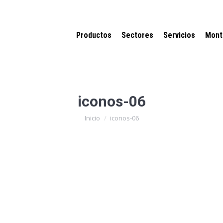
Productos
Sectores
Servicios
Mont
iconos-06
Estás aquí:
Inicio
iconos-06