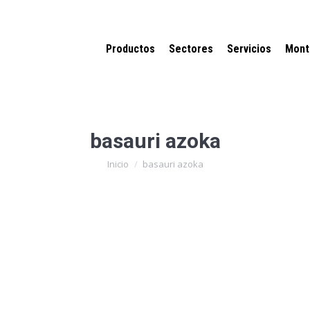
Productos
Sectores
Servicios
Mont
basauri azoka
Estás aquí:
Inicio
basauri azoka