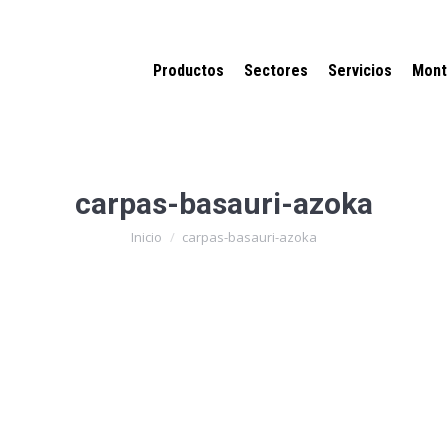
Productos
Sectores
Servicios
Mont
carpas-basauri-azoka
Estás aquí:
Inicio
carpas-basauri-azoka