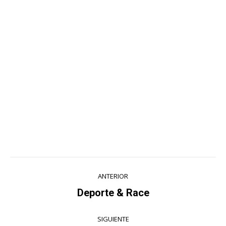
Navegación
ANTERIOR
entre
Deporte & Race
Álbum
anterior:
álbumes
SIGUIENTE