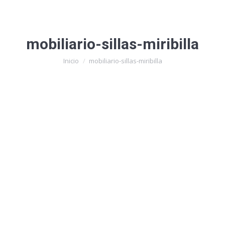
mobiliario-sillas-miribilla
Estás aquí:
Inicio
mobiliario-sillas-miribilla