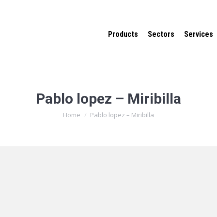
Products
Sectors
Services
Pablo lopez – Miribilla
You are here:
Home
Pablo lopez – Miribilla