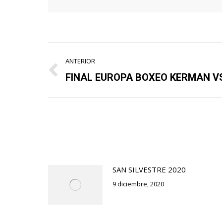
Navegación
ANTERIOR
entre
FINAL EUROPA BOXEO KERMAN V
Publicación
anterior:
publicaciones
SAN SILVESTRE 2020
9 diciembre, 2020