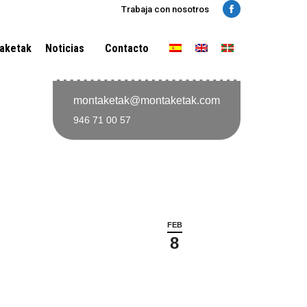
Trabaja con nosotros
Facebook
aketak
Noticias
Contacto
montaketak@montaketak.com
946 71 00 57
FEB
8