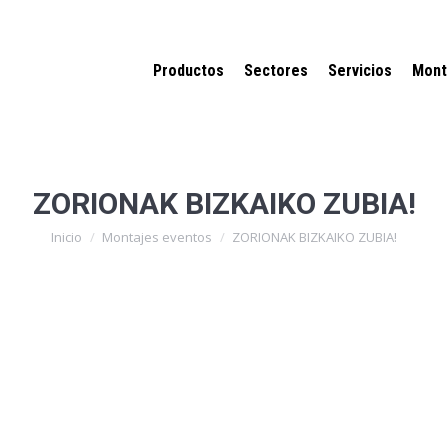
Productos
Sectores
Servicios
Mont
ZORIONAK BIZKAIKO ZUBIA!
Estás aquí:
Inicio
Montajes eventos
ZORIONAK BIZKAIKO ZUBIA!